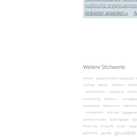
politische organisatione
Anbieter anzeigen »
A
Weitere Stichworte:
(neue) medien; computer; 
service
ausflüge
backen
bardienst
bastel
besuchsdienst
beteiligung
betreu
buchhaltung
buefet e. v.
bürotätigke
dampfwalze
datenschutz
datenschu
ehrenamtlich
eine welt
engageme
fam
fairer handel
parkinsonkranke
fraue
förderung
fotografie
fowler
gesundheit
geschichte
gesellig