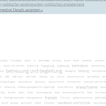
n
politische vereinigungen
politisches engagement
ngebot-Details anzeigen »
technik
5 esslinger
abbau
ai
altenpflege
amnesty
amsel
arbeit
arbeitslos
assistenz
behinderte
begegnung
begleitung
n
bauen und wohnen
bedienung
behinderung
betreuung und begleitung
bildung
ung
bewegung
bildungsarbei
café
it
café hope
café malta
catering
cdu
chance
dampfmaschine
dampfpflug
dam
demenz
tzbeauftragter
dekorationen
deutsch lernen
dolmetschen
draussen sein mit kl
erwachsene
esse
nt
entlastung
entlastungsangebot für angehörige
erste hilfe kurs
ilie
familien
feiern
ferien
ferienangebote
feste
feuerwehrgeschichte
filzen
first resp
freizeit
n
freiwillige feuerwehr; rettungsdienste
frühstück
gedächtnistraining
geflüchte
handwerk und technik
grüne
gruppe
gymnastik
häkeln
handwerk
hausmeiste