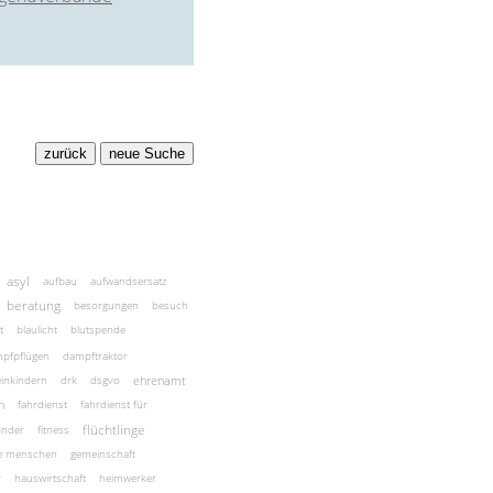
asyl
aufbau
aufwandsersatz
beratung
besorgungen
besuch
t
blaulicht
blutspende
pfpflügen
dampftraktor
ehrenamt
einkindern
drk
dsgvo
n
fahrdienst
fahrdienst für
flüchtlinge
onder
fitness
te menschen
gemeinschaft
r
hauswirtschaft
heimwerker