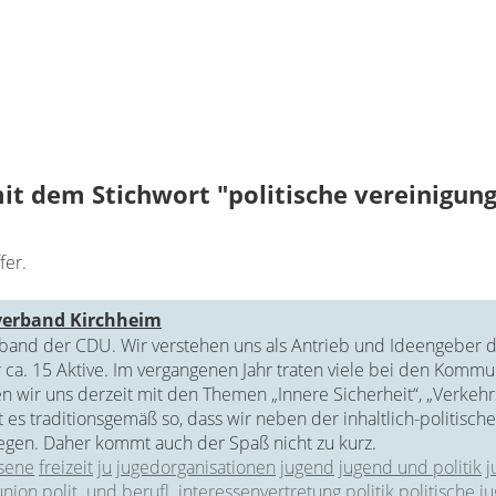
it dem Stichwort "politische vereinigung
fer.
verband Kirchheim
rband der CDU. Wir verstehen uns als Antrieb und Ideengeber de
ca. 15 Aktive. Im vergangenen Jahr traten viele bei den Kommu
n wir uns derzeit mit den Themen „Innere Sicherheit“, „Verkehr
ist es traditionsgemäß so, dass wir neben der inhaltlich-politisc
egen. Daher kommt auch der Spaß nicht zu kurz.
sene
freizeit
ju
jugedorganisationen
jugend
jugend und politik
j
union
polit. und berufl. interessenvertretung
politik
politische 