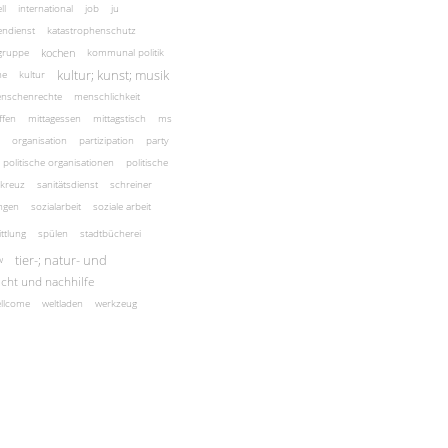
ll
international
job
ju
endienst
katastrophenschutz
kochen
rgruppe
kommunal politik
kultur; kunst; musik
he
kultur
nschenrechte
menschlichkeit
ffen
mittagessen
mittagstisch
ms
organisation
partizipation
party
politische organisationen
politische
 kreuz
sanitätsdienst
schreiner
ngen
sozialarbeit
soziale arbeit
ttlung
spülen
stadtbücherei
tier-; natur- und
w
icht und nachhilfe
llcome
weltladen
werkzeug