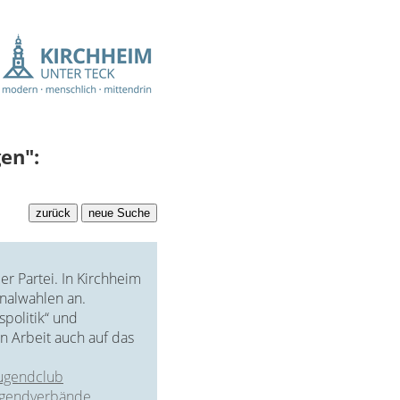
en":
r Partei. In Kirchheim
nalwahlen an.
spolitik“ und
hen Arbeit auch auf das
ugendclub
jugendverbände