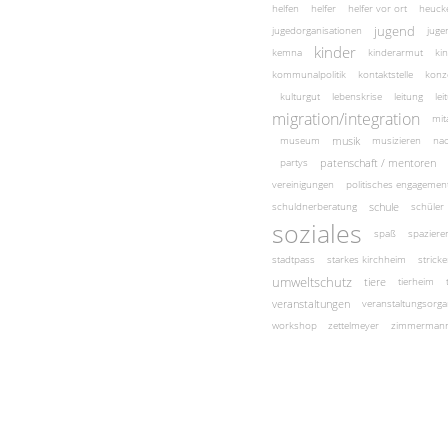
helfen
helfer
helfer vor ort
heuck
jugend
jugedorganisationen
juge
kinder
kemna
kinderarmut
ki
kommunalpolitik
kontaktstelle
konz
kulturgut
lebenskrise
leitung
le
migration/integration
mit
musik
museum
musizieren
nac
patenschaft / mentoren
partys
vereinigungen
politisches engagemen
schule
schuldnerberatung
schüler
soziales
spaß
spaziere
stadtpass
starkes kirchheim
strick
umweltschutz
tiere
tierheim
veranstaltungen
veranstaltungsorga
workshop
zettelmeyer
zimmerman