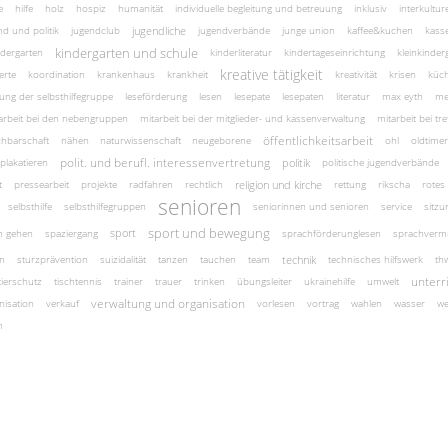
e
hilfe
holz
hospiz
humanität
individuelle begleitung und betreuung
inklusiv
interkulture
jugendliche
nd und politik
jugendclub
jugendverbände
junge union
kaffee&kuchen
kass
kindergarten und schule
ndergarten
kinderliteratur
kindertageseinrichtung
kleinkinde
kreative tätigkeit
erte
koordination
krankenhaus
krankheit
kreativität
krisen
küc
itung der selbsthilfegruppe
leseförderung
lesen
lesepate
lesepaten
literatur
max eyth
me
arbeit bei den nebengruppen
mitarbeit bei der mitglieder- und kassenverwaltung
mitarbeit bei tre
öffentlichkeitsarbeit
hbarschaft
nähen
naturwissenschaft
neugeborene
ohl
oldtimer
polit. und berufl. interessenvertretung
politik
plakatieren
politische jugendverbände
religion und kirche
t
pressearbeit
projekte
radfahren
rechtlich
rettung
rikscha
rotes
senioren
selbsthilfe
selbsthilfegruppen
seniorinnen und senioren
service
sitzu
sport und bewegung
sport
n gehen
spaziergang
sprachförderunglesen
sprachvermi
technik
en
sturzprävention
suizidalität
tanzen
tauchen
team
technisches hilfswerk
th
unterr
tierschutz
tischtennis
trainer
trauer
trinken
übungsleiter
ukrainehilfe
umwelt
verwaltung und organisation
nisation
verkauf
vorlesen
vortrag
wahlen
wasser
we
n