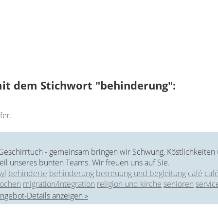
it dem Stichwort "behinderung":
fer.
Geschirrtuch - gemeinsam bringen wir Schwung, Köstlichkeiten 
il unseres bunten Teams. Wir freuen uns auf Sie.
yl
behinderte
behinderung
betreuung und begleitung
café
caf
ochen
migration/integration
religion und kirche
senioren
servic
ngebot-Details anzeigen »