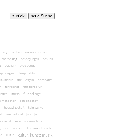
asyl
aufbau
aufwandsersatz
beratung
besorgungen
besuch
t
blaulicht
blutspende
pfpflügen
dampftraktor
ehrenamt
einkindern
drk
dsgvo
n
fahrdienst
fahrdienst für
flüchtlinge
onder
fitness
te menschen
gemeinschaft
r
hauswirtschaft
heimwerker
ll
international
job
ju
endienst
katastrophenschutz
kochen
rgruppe
kommunal politik
kultur; kunst; musik
he
kultur