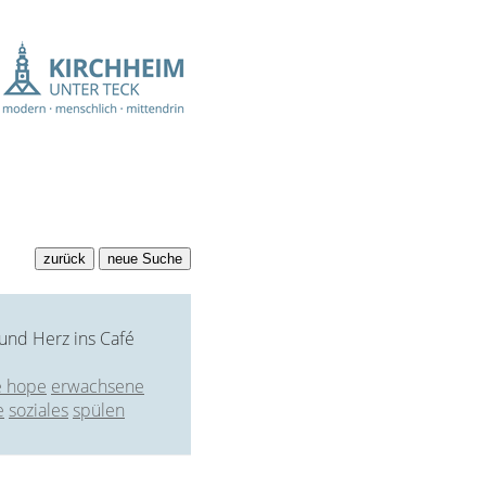
und Herz ins Café
é hope
erwachsene
e
soziales
spülen