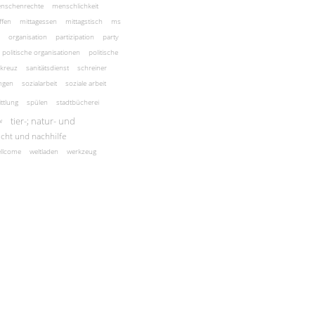
nschenrechte
menschlichkeit
ffen
mittagessen
mittagstisch
ms
organisation
partizipation
party
politische organisationen
politische
 kreuz
sanitätsdienst
schreiner
ngen
sozialarbeit
soziale arbeit
ttlung
spülen
stadtbücherei
tier-; natur- und
w
icht und nachhilfe
llcome
weltladen
werkzeug