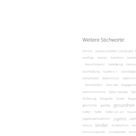
Weitere Stichworte:
(neue) medien; computer; 
service
ausflüge
backen
bardienst
bastel
besuchsdienst
beteiligung
betreu
buchhaltung
buefet e. v.
bürotätigke
dampfwalze
datenschutz
datenschu
ehrenamtlich
eine welt
engageme
fam
fairer handel
parkinsonkranke
fraue
förderung
fotografie
fowler
gesundheit
geschichte
gesellig
helfen
helfer
helfer vor ort
heuck
jugend
jugedorganisationen
juge
kinder
kemna
kinderarmut
ki
kommunalpolitik
kontaktstelle
konz