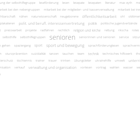
itung der selbsthilfegruppe
leseförderung
lesen
lesepate
lesepaten
literatur
max eyth
me
arbeit bei den nebengruppen
mitarbeit bei der mitglieder- und kassenverwaltung
mitarbeit bei tre
öffentlichkeitsarbeit
hbarschaft
nähen
naturwissenschaft
neugeborene
ohl
oldtimer
polit. und berufl. interessenvertretung
politik
plakatieren
politische jugendverbände
religion und kirche
t
pressearbeit
projekte
radfahren
rechtlich
rettung
rikscha
rotes
senioren
selbsthilfe
selbsthilfegruppen
seniorinnen und senioren
service
sitzu
sport und bewegung
sport
n gehen
spaziergang
sprachförderunglesen
sprachvermi
technik
en
sturzprävention
suizidalität
tanzen
tauchen
team
technisches hilfswerk
th
unterr
tierschutz
tischtennis
trainer
trauer
trinken
übungsleiter
ukrainehilfe
umwelt
verwaltung und organisation
nisation
verkauf
vorlesen
vortrag
wahlen
wasser
we
n