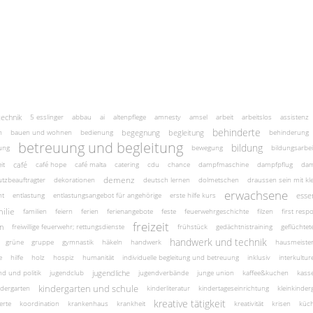
technik
5 esslinger
abbau
ai
altenpflege
amnesty
amsel
arbeit
arbeitslos
assistenz
behinderte
begegnung
begleitung
n
bauen und wohnen
bedienung
behinderung
betreuung und begleitung
bildung
ung
bewegung
bildungsarbei
café
it
café hope
café malta
catering
cdu
chance
dampfmaschine
dampfpflug
dam
demenz
tzbeauftragter
dekorationen
deutsch lernen
dolmetschen
draussen sein mit kl
erwachsene
esse
nt
entlastung
entlastungsangebot für angehörige
erste hilfe kurs
ilie
familien
feiern
ferien
ferienangebote
feste
feuerwehrgeschichte
filzen
first resp
freizeit
n
freiwillige feuerwehr; rettungsdienste
frühstück
gedächtnistraining
geflüchte
handwerk und technik
grüne
gruppe
gymnastik
häkeln
handwerk
hausmeiste
e
hilfe
holz
hospiz
humanität
individuelle begleitung und betreuung
inklusiv
interkulture
jugendliche
nd und politik
jugendclub
jugendverbände
junge union
kaffee&kuchen
kass
kindergarten und schule
ndergarten
kinderliteratur
kindertageseinrichtung
kleinkinde
kreative tätigkeit
erte
koordination
krankenhaus
krankheit
kreativität
krisen
küc