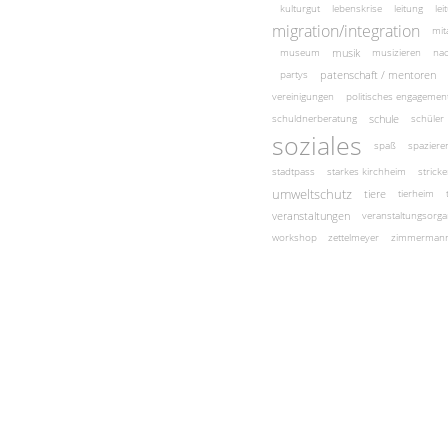
kulturgut
lebenskrise
leitung
le
migration/integration
mit
musik
museum
musizieren
nac
patenschaft / mentoren
partys
vereinigungen
politisches engagemen
schule
schuldnerberatung
schüler
soziales
spaß
spaziere
stadtpass
starkes kirchheim
strick
umweltschutz
tiere
tierheim
veranstaltungen
veranstaltungsorga
workshop
zettelmeyer
zimmerman